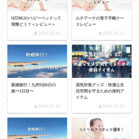
HZDMJのベビーベッドって
ルチアーナの母子手帳ケー
実際どう？＜レビュー＞
スレビュー
2024.05.29
2024.05.21
新婚旅行！九州5泊6日の
湿気対策グッズ：快適な生
旅〜1日目〜
活空間を守るための便利ア
イテム
2024.05.14
2024.05.07